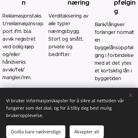
n
næring
pfølgin
g
Reklamasjonstaks
Verditaksering av
t/reklamasjonsrap
alle typer
Bank/långiver
port ifm. bl.a.
næringsbygg.
forlanger normalt
avvik registret
Stort og smått,
en
ved bolig kjøp
private og
byggelånsoppføl
og/eller
bedrifter.
ging i forbindelse
håndverks
med at det ytes
avvik/feil/
et kortsiktig lån i
mangler/mm.
byggetiden
Forhån
Overta
Drone
Vi bruker informasjonskapsler for å sikre at nettsiden vår
dsbef
kelses
Inspek
fungerer som det skal, og for å tilby deg best mulig
aring
forret
sjon
brukeropplevelse.
ning
Kartlegging av
Inspeksjon med
Godta bare nødvendige
Aksepter alt
bolig og
drone, gjerne
Bistand med å