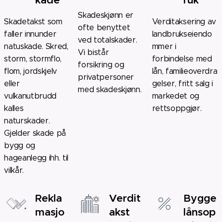
kade
ruk
Skadeskjønn er
Skadetakst som
Verditaksering av
ofte benyttet
faller innunder
landbrukseiendo
ved totalskader.
natuskade. Skred,
mmer i
Vi bistår
storm, stormflo,
forbindelse med
forsikring og
flom, jordskjelv
lån, familieoverdra
privatpersoner
eller
gelser, fritt salg i
med skadeskjønn.
vulkanutbrudd
markedet og
kalles
rettsoppgjør.
naturskader.
Gjelder skade på
bygg og
hageanlegg ihh. til
vilkår.
Rekla
Verdit
Bygge
masjo
akst
lånsop