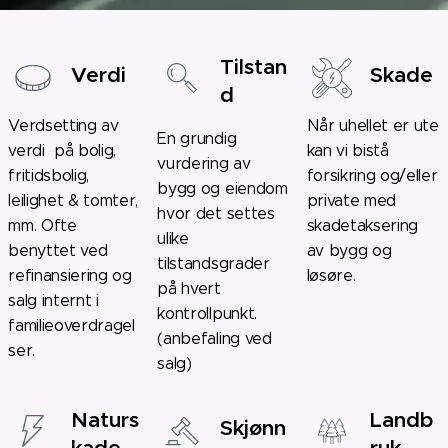
Tilstan
Verdi
Skade
d
Verdsetting av
Når uhellet er ute
En grundig
verdi på bolig,
kan vi bistå
vurdering av
fritidsbolig,
forsikring og/eller
bygg og eiendom
leilighet & tomter,
private med
hvor det settes
mm. Ofte
skadetaksering
ulike
benyttet ved
av bygg og
tilstandsgrader
refinansiering og
løsøre.
på hvert
salg internt i
kontrollpunkt.
familieoverdragel
(anbefaling ved
ser.
salg)
Naturs
Landb
Skjønn