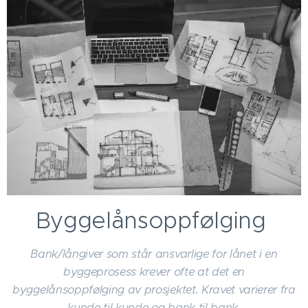
Byggelånsoppfølging
Bank/långiver som står ansvarlige for lånet i en
byggeprosess krever ofte at det en
byggelånsoppfølging av prosjektet. Kravet varierer fra
kunde til kunde og bank til bank.