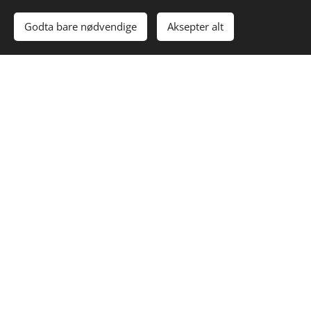
retningslinjer for verdsetting av konsesjonspliktig
eiendomservev. Disse retningslinjer legges til grunn ved
Godta bare nødvendige
Aksepter alt
takstberegning av eiendommen.
NOTO
KONG
HJART
RAUL
DDEN
SBERG
DAL
AND
IL Takst
IL Takst
IL Takst
IL Takst
A/S
A/S
A/S
A/S
Stallbakk
Nordahl
Libøvege
Raulands
en 1
Bruns
n 64
vegen
3675
Gate 3
3690
1723