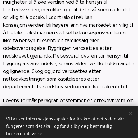
muligheter til å øke verdien ved å ta hensyn til
bostedsverdien, men ikke opp til det nivå som markedet
er villig til å betale. I usentrale strøk kan
konsesjonsverdien bli høyere enn hva markedet er villig til
å betale. Takstmannen skal sette konsesjonsverdien og
ikke ta hensyn til eventuelt familiesalg eller
odelsoverdragelse. Bygningen verdsettes etter
nedskrevet gjenanskaffelsesverdi dvs. en tar hensyn til
bygningens anvendelse, kurans, alder, vedlikeholdsmangler
og lignende. Skog og jord verdsettes etter
nettoavkastningen som kapitaliseres etter
departementets rundskriv vedrørende kapitalrentefot.
Lovens formålsparagraf bestemmer et effektivt vern om
landbruksproduksjonsarealer på den ene side, samtidig
som den også ivaretar og tilgodeser
Vi bruker informasjonskapsler for å sikre at nettsiden vår
samfunnsinteressene. Ved taksering er dette generelt
fungerer som det skal, og for å tilby deg best mulig
har Landbruksdepartementet gitt veiledende
brukeropplevelse.