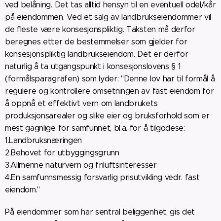
ved belåning. Det tas alltid hensyn til en eventuell odel/kår
på eiendommen. Ved et salg av landbrukseiendommer vil
de fleste være konsesjonspliktig. Taksten må derfor
beregnes etter de bestemmelser som gjelder for
konsesjonspliktig landbrukseiendom. Det er derfor
naturlig å ta utgangspunkt i konsesjonslovens § 1
(formålsparagrafen) som lyder: "Denne lov har til formål å
regulere og kontrollere omsetningen av fast eiendom for
å oppnå et effektivt vern om landbrukets
produksjonsarealer og slike eier og bruksforhold som er
mest gagnlige for samfunnet, bl.a. for å tilgodese:
1.Landbruksnæringen
2.Behovet for utbyggingsgrunn
3.Allmenne naturvern og friluftsinteresser
4.En samfunnsmessig forsvarlig prisutvikling vedr. fast
eiendom."
På eiendommer som har sentral beliggenhet, gis det